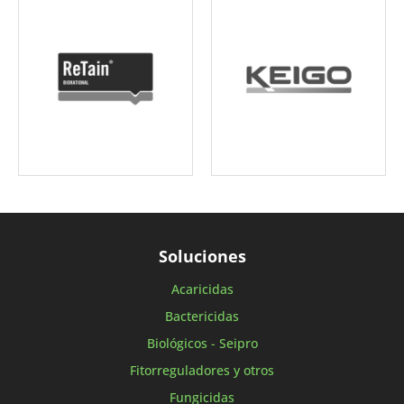
Soluciones
Acaricidas
Bactericidas
Biológicos - Seipro
Fitorreguladores y otros
Fungicidas