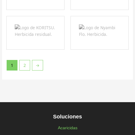
1
2
→
Soluciones
Acaricidas