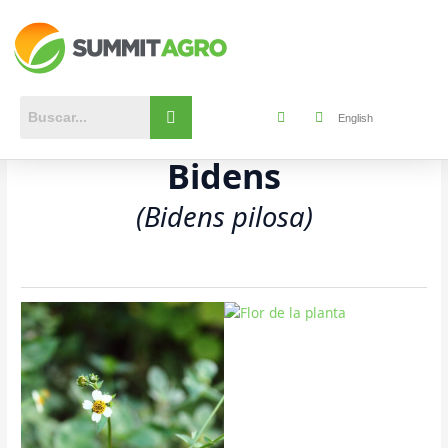
Ir
al
contenido
English
Bidens
(Bidens pilosa)