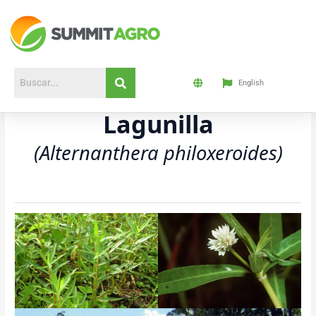
Ir
al
contenido
English
Lagunilla
(Alternanthera philoxeroides)