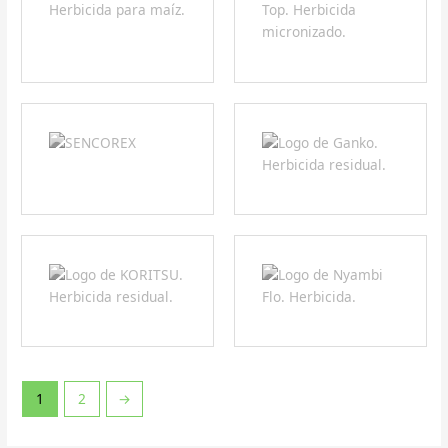
1
2
→