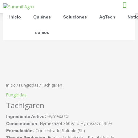
Ir
al
contenido
Inicio
Quiénes
Soluciones
AgTech
Noti
somos
Inicio
/
Fungicidas
/ Tachigaren
Fungicidas
Tachigaren
Hymexazol
Ingrediente Activo:
Hymexazol 360g/l o Hymexazol 36%
Concentración:
Concentrado Soluble (SL)
Formulación:
Fungicida Agrícola – Regulador de
Tipo de Productos: